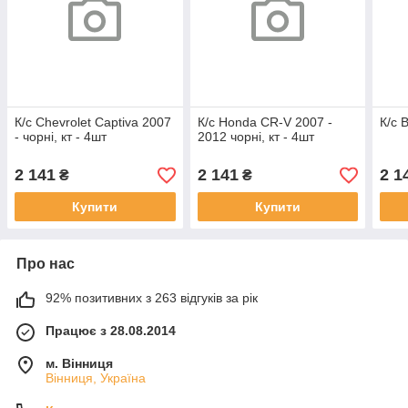
К/с Chevrolet Captiva 2007
К/с Honda CR-V 2007 -
К/с 
- чорні, кт - 4шт
2012 чорні, кт - 4шт
2 141
2 141
2 1
₴
₴
Купити
Купити
Про нас
92% позитивних з 263 відгуків за рік
Працює з 28.08.2014
м. Вінниця
Вінниця, Україна