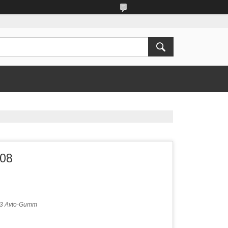
508
3 Avto-Gumm