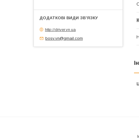
С
http://driver.vn.ua
Н
bosv.vn@gmail.com
І
Ц