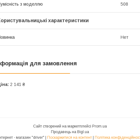
умісність з моделлю
508
Користувальницькі характеристики
овинка
Нет
нформація для замовлення
іна:
2 141 ₴
Сайт створений на маркетплейсі
Prom.ua
Продавець на Bigl.ua
Інтернет - магазин "driver" |
Поскаржитися на контент
|
Політика конфіденційнос