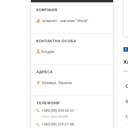
Інтернет - магазин "driver"
Богдан
Х
Вінниця, Україна
В
+380 (98) 304-02-22
С
Viber (основний)
+380 (99) 329-17-88