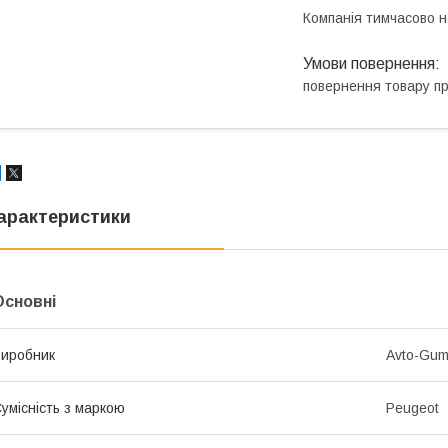
Компанія тимчасово 
повернення товару п
арактеристики
Основні
иробник
Avto-Gu
умісність з маркою
Peugeot