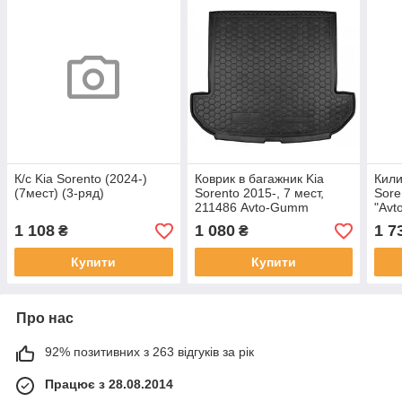
К/с Kia Sorento (2024-)
Коврик в багажник Kia
Кили
(7мест) (3-ряд)
Sorento 2015-, 7 мест,
Sore
211486 Avto-Gumm
"Avt
1 108
1 080
1 7
₴
₴
Купити
Купити
Про нас
92% позитивних з 263 відгуків за рік
Працює з 28.08.2014