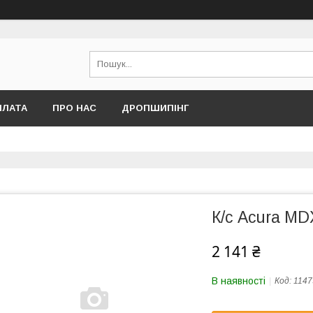
ПЛАТА
ПРО НАС
ДРОПШИПІНГ
К/с Acura MD
2 141 ₴
В наявності
Код:
1147