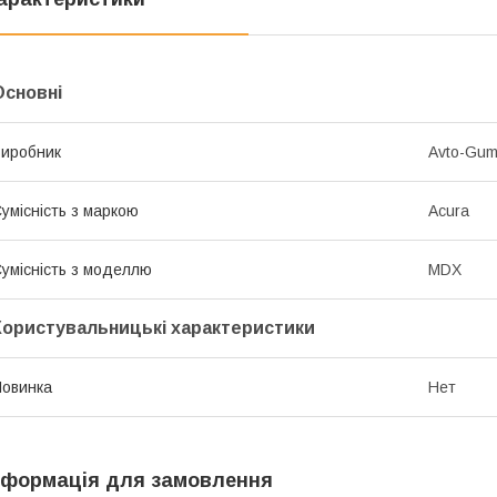
Основні
иробник
Avto-Gu
умісність з маркою
Acura
умісність з моделлю
MDX
Користувальницькі характеристики
овинка
Нет
нформація для замовлення