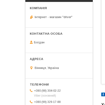
Інтернет - магазин "driver"
Богдан
Вінниця, Україна
+380 (98) 304-02-22
Viber (основний)
+380 (99) 329-17-88
Х