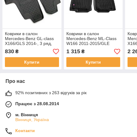
Коврики в салон
Коврики в салон
Ковр
Mercedes-Benz GL-class
Mercedes-Benz ML-Class
Merc
X166/GLS 2014-, 3 ряд,
W166 2011-2015/GLE
X166
Avto-Gumm, 11715
2015-2018/GLE C292
Clas
830
1 315
2 2
₴
₴
Coupe 2015-2019/GL X166
мест
2012-2015/GLS W166
Fro
Купити
Купити
2015-2019,
Про нас
92% позитивних з 263 відгуків за рік
Працює з 28.08.2014
м. Вінниця
Вінниця, Україна
Контакти