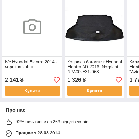
К/с Hyundai Elantra 2014 -
Коврик в багажник Hyundai
Кили
чорні, кт - 4шт
Elantra AD 2016, Norplast
Elan
NPA00-E31-063
"Avt
2 141
1 326
1 7
₴
₴
Купити
Купити
Про нас
92% позитивних з 263 відгуків за рік
Працює з 28.08.2014