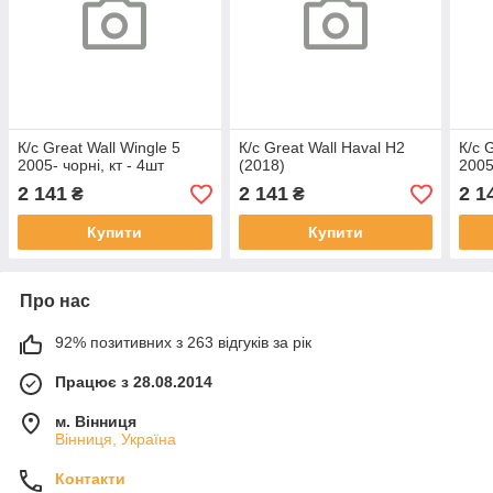
К/с Great Wall Wingle 5
К/с Great Wall Haval H2
К/с 
2005- чорні, кт - 4шт
(2018)
2005
2 141
2 141
2 1
₴
₴
Купити
Купити
Про нас
92% позитивних з 263 відгуків за рік
Працює з 28.08.2014
м. Вінниця
Вінниця, Україна
Контакти