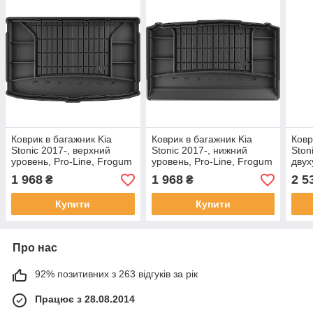
Коврик в багажник Kia
Коврик в багажник Kia
Ковр
Stonic 2017-, верхний
Stonic 2017-, нижний
Ston
уровень, Pro-Line, Frogum
уровень, Pro-Line, Frogum
двух
FG TM403598
FG TM403253
нижн
1 968
1 968
2 5
₴
₴
GR 
Купити
Купити
Про нас
92% позитивних з 263 відгуків за рік
Працює з 28.08.2014