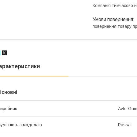
Компанія тимчасово 
повернення товару п
арактеристики
Основні
иробник
Avto-Gu
умісність з моделлю
Passat