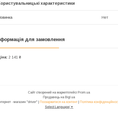
Користувальницькі характеристики
овинка
Нет
нформація для замовлення
іна:
2 141 ₴
Сайт створений на маркетплейсі
Prom.ua
Продавець на Bigl.ua
Інтернет - магазин "driver" |
Поскаржитися на контент
|
Політика конфіденційнос
Select Language
▼