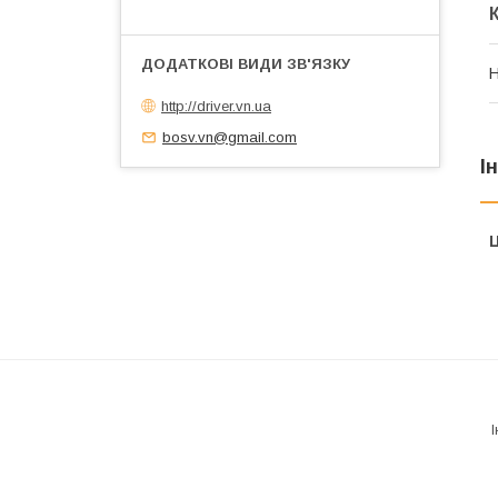
Н
http://driver.vn.ua
bosv.vn@gmail.com
І
Ц