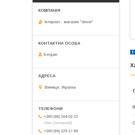
Інтернет - магазин "driver"
Богдан
Х
Вінниця, Україна
В
+380 (98) 304-02-22
С
Viber (основний)
+380 (99) 329-17-88