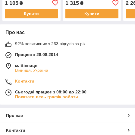
1 105
1 315
2 2
₴
₴
2012(/ML/GL/GLE/GLS
Coupe 2015-2019/GL X166
мест
W166) 2011-2019, 4шт,
2012-2015/GLS W166
Fro
Купити
Купити
Polytep, 48645
2015-2019,
Про нас
92% позитивних з 263 відгуків за рік
Працює з 28.08.2014
м. Вінниця
Вінниця, Україна
Контакти
Сьогодні працює з 08:00 до 22:00
Показати весь графік роботи
Про нас
Контакти