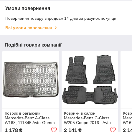
Умови повернення
Повернення товару впродовж 14 днів за рахунок покупця
Всі умови повернення
Подібні товари компанії
Коврик в багажник
Коврики в салон
Ковр
Mercedes-Benz A-Class
Mercedes-Benz C-Class
Merc
W168, 111845 Avto-Gumm
W205 Coupe 2016-, Avto-
W167
Gumm, 11779
117
1 178
2 141
2 1
₴
₴