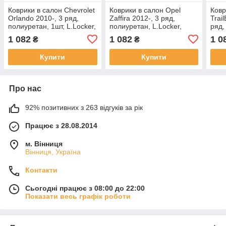
Коврики в салон Chevrolet
Коврики в салон Opel
Ковр
Orlando 2010-, 3 ряд,
Zaffira 2012-, 3 ряд,
Trai
полиуретан, 1шт, L.Locker,
полиуретан, L.Locker,
ряд,
207110201
211040401
207
1 082
1 082
1 0
₴
₴
Купити
Купити
Про нас
92% позитивних з 263 відгуків за рік
Працює з 28.08.2014
м. Вінниця
Вінниця, Україна
Контакти
Сьогодні працює з 08:00 до 22:00
Показати весь графік роботи