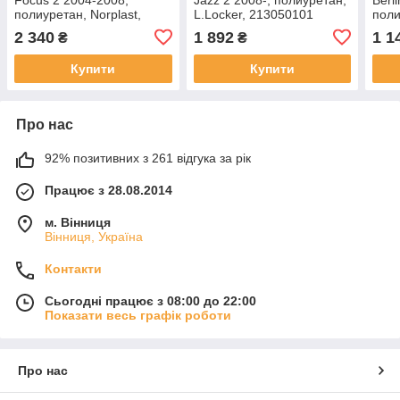
полиуретан, Norplast,
L.Locker, 213050101
поли
NPL-Po-22-15
222
2 340
1 892
1 1
₴
₴
Купити
Купити
Про нас
92% позитивних з 261 відгука за рік
Працює з 28.08.2014
м. Вінниця
Вінниця, Україна
Контакти
Сьогодні працює з 08:00 до 22:00
Показати весь графік роботи
Про нас