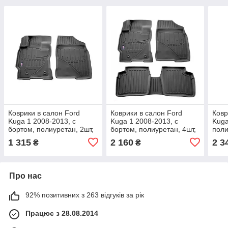
Коврики в салон Ford
Коврики в салон Ford
Ковр
Kuga 1 2008-2013, с
Kuga 1 2008-2013, с
Kuga
бортом, полиуретан, 2шт,
бортом, полиуретан, 4шт,
поли
Stingray, 5007142
Stingray, 5007144
NPL-
1 315
2 160
2 3
₴
₴
Про нас
92% позитивних з 263 відгуків за рік
Працює з 28.08.2014