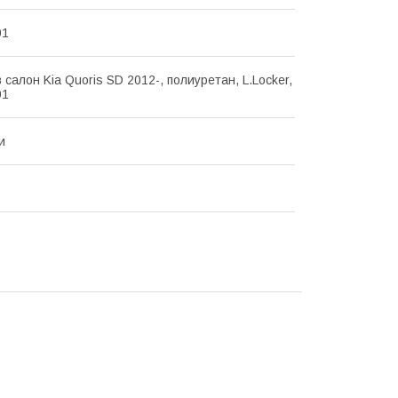
01
 салон Kia Quoris SD 2012-, полиуретан, L.Locker,
01
и