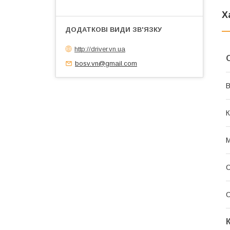
Х
http://driver.vn.ua
bosv.vn@gmail.com
В
К
М
С
С