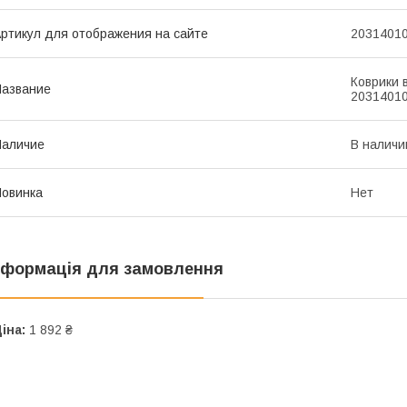
ртикул для отображения на сайте
2031401
Коврики в
азвание
2031401
Наличие
В наличи
овинка
Нет
нформація для замовлення
іна:
1 892 ₴