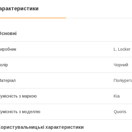
арактеристики
Основні
иробник
L. Locker
олір
Чорний
атеріал
Поліурет
умісність з маркою
Kia
умісність з моделлю
Quoris
Користувальницькі характеристики