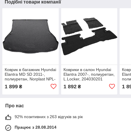
Подібні товари компанії
Коврик в багажник Hyundai
Коврики в салон Hyundai
Ковр
Elantra MD SD 2011-,
Elantra 2007-, полиуретан,
Elan
полиуретан, Norplast NPL-
L.Locker, 204030201
поли
P-31-06
204
1 899
1 892
1 8
₴
₴
Про нас
92% позитивних з 263 відгуків за рік
Працює з 28.08.2014