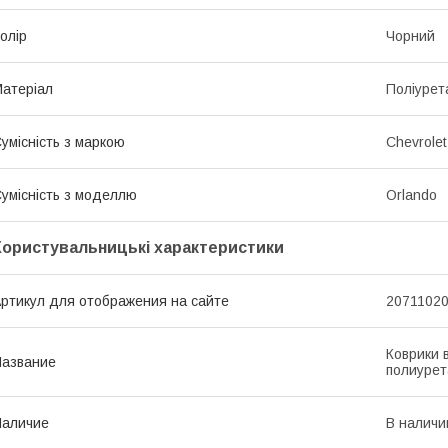
олір
Чорний
атеріал
Поліурет
умісність з маркою
Chevrolet
умісність з моделлю
Orlando
Користувальницькі характеристики
ртикул для отображения на сайте
2071102
Коврики в
азвание
полиурет
Наличие
В наличи