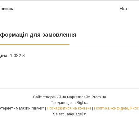
овинка
Нет
нформація для замовлення
іна:
1 082 ₴
Сайт створений на маркетплейсі
Prom.ua
Продавець на Bigl.ua
Інтернет - магазин "driver" |
Поскаржитися на контент
|
Політика конфіденційнос
Select Language
▼