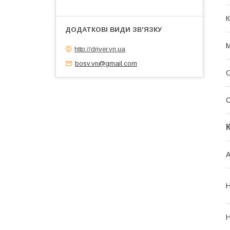
К
М
http://driver.vn.ua
bosv.vn@gmail.com
С
С
А
Н