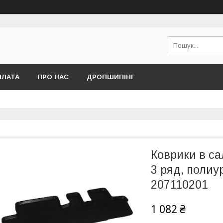
ПЛАТА
ПРО НАС
ДРОПШИПІНГ
Коврики в са
3 ряд, полиур
207110201
1 082 ₴