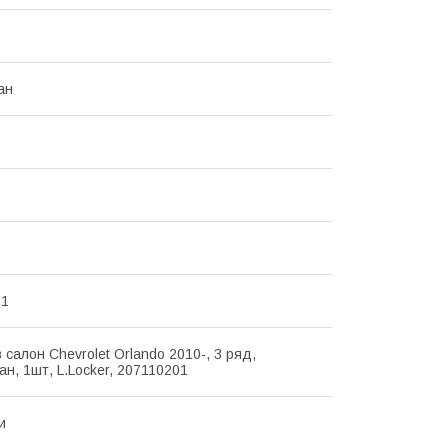
ан
01
 салон Chevrolet Orlando 2010-, 3 ряд,
ан, 1шт, L.Locker, 207110201
и