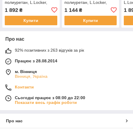
полиуретан, L.Locker,
полиуретан, L.Locker,
L.Lo
205110201
222050401
1 892
1 144
1 8
₴
₴
Купити
Купити
Про нас
92% позитивних з 263 відгуків за рік
Працює з 28.08.2014
м. Вінниця
Вінниця, Україна
Контакти
Сьогодні працює з 08:00 до 22:00
Показати весь графік роботи
Про нас