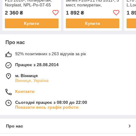
Norplast, NPL-Po-07-65
мест, полиуретан,
L.Lo
L.Locker, 229010301
2 360
1 892
1 8
₴
₴
Купити
Купити
Про нас
92% позитивних з 263 відгуків за рік
Працює з 28.08.2014
м. Вінниця
Вінниця, Україна
Контакти
Сьогодні працює з 08:00 до 22:00
Показати весь графік роботи
Про нас