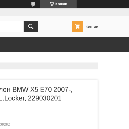
Кошик
Кошик
лон BMW X5 E70 2007-,
L.Locker, 229030201
30201