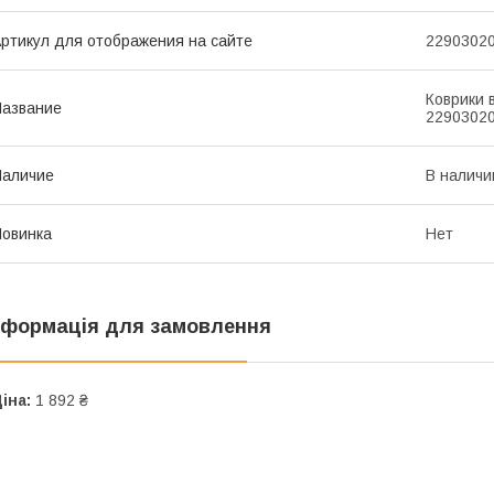
ртикул для отображения на сайте
2290302
Коврики 
азвание
2290302
Наличие
В наличи
овинка
Нет
нформація для замовлення
іна:
1 892 ₴