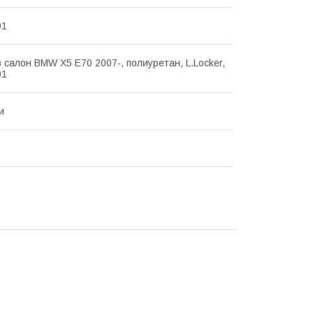
01
в салон BMW X5 E70 2007-, полиуретан, L.Locker,
01
и