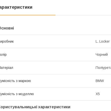
арактеристики
Основні
иробник
L. Locker
олір
Чорний
атеріал
Поліурет
умісність з маркою
BMW
умісність з моделлю
X5
Користувальницькі характеристики