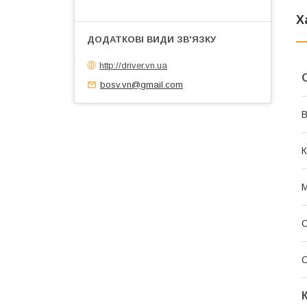
Х
http://driver.vn.ua
bosv.vn@gmail.com
В
К
М
С
С