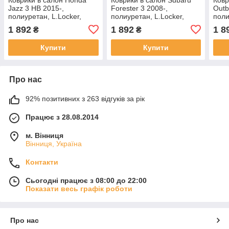
Jazz 3 HB 2015-,
Forester 3 2008-,
Outb
полиуретан, L.Locker,
полиуретан, L.Locker,
поли
213050201
240010101
240
1 892
1 892
1 8
₴
₴
Купити
Купити
Про нас
92% позитивних з 263 відгуків за рік
Працює з 28.08.2014
м. Вінниця
Вінниця, Україна
Контакти
Сьогодні працює з 08:00 до 22:00
Показати весь графік роботи
Про нас