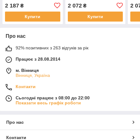
GledRing, GR 0323
GledRing, GR 0324
Gled
2 187
2 072
2 0
₴
₴
Купити
Купити
Про нас
92% позитивних з 263 відгуків за рік
Працює з 28.08.2014
м. Вінниця
Вінниця, Україна
Контакти
Сьогодні працює з 08:00 до 22:00
Показати весь графік роботи
Про нас
Контакти