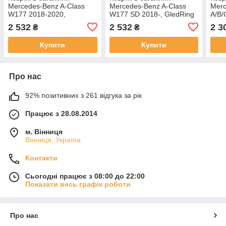
Mercedes-Benz A-Class
Mercedes-Benz A-Class
Mer
W177 2018-2020,
W177 SD 2018-, GledRing
A/B/
GledRing GR 1710
GR 1715
W17
2 532
2 532
2 3
₴
₴
2011
032
Купити
Купити
Про нас
92% позитивних з 261 відгука за рік
Працює з 28.08.2014
м. Вінниця
Вінниця, Україна
Контакти
Сьогодні працює з 08:00 до 22:00
Показати весь графік роботи
Про нас