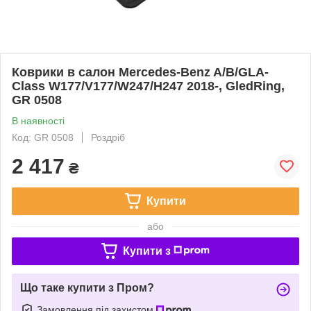
Коврики в салон Mercedes-Benz A/B/GLA-
Class W177/V177/W247/H247 2018-, GledRing,
GR 0508
В наявності
Код: GR 0508
Роздріб
2 417
₴
Купити
або
Купити з
Що таке купити з Пром?
Замовлення під захистом