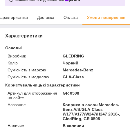
арактеристики
Доставка
Оплата
Умови повернення
Характеристики
Основні
Виробник
GLEDRING
Колір
Чорний
Сумісність з маркою
Mercedes-Benz
Сумісність з моделлю
GLA-Class
Користувальницькі характеристики
Артикул для отображения
GR 0508
на сайте
Название
Коврики в салон Mercedes-
Benz A/B/GLA-Class
W177/V177/W247/H247 2018-,
GledRing, GR 0508
Наличие
В наличии