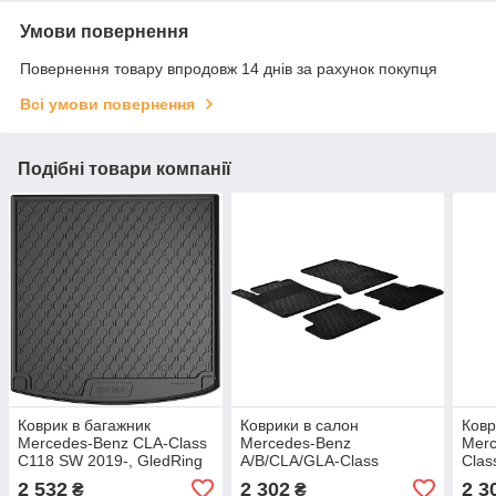
Умови повернення
Повернення товару впродовж 14 днів за рахунок покупця
Всі умови повернення
Подібні товари компанії
Коврик в багажник
Коврики в салон
Ковр
Mercedes-Benz CLA-Class
Mercedes-Benz
Merc
C118 SW 2019-, GledRing
A/B/CLA/GLA-Class
Clas
GR 1714
W176/W246/C117/X117/X156
2011
2 532
2 302
2 3
₴
₴
2011-2020, GledRing, GR
2019