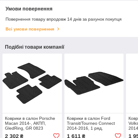
Умови повернення
Повернення товару впродовж 14 днів за рахунок покупця
Всі умови повернення
Подібні товари компанії
Коврики в салон Porsche
Коврики в салон Ford
Ковр
Macan 2014-, АКПП,
Transit/Tourneo Connect
Volk
GledRing, GR 0823
2014-2016, 1 ряд,
2014
GledRing, GR 0273
GR 
2 302
1 611
1 9
₴
₴