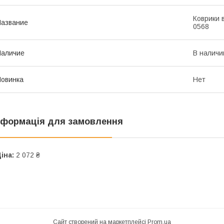
Коврики в
азвание
0568
Наличие
В наличи
овинка
Нет
нформація для замовлення
іна:
2 072 ₴
Сайт створений на маркетплейсі
Prom.ua