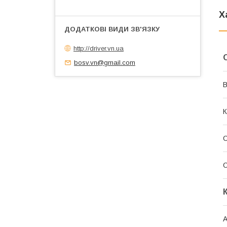
Х
http://driver.vn.ua
bosv.vn@gmail.com
В
К
С
С
А