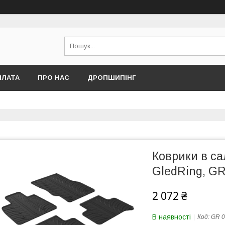
ПЛАТА
ПРО НАС
ДРОПШИПІНГ
Коврики в са
GledRing, GR
2 072 ₴
В наявності
Код:
GR 0