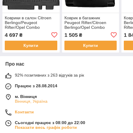
Коврики в салон Citroen
Коврик в багажник
Ковр
Berlingo/Peugeot
Peugeot Rifter/Citroen
Berl
Rifter/Opel Combo
Berlingo/Opel Combo
Rift
E/Toyota ProAce City 2018,
E/Toyota ProAce City
пасс
4 697
1 505
1 8
₴
₴
Frogum, FG 3D409064
2018-, с бортом,
регу
полиуретан, Stingray
клип
Купити
Купити
6016031
072
Про нас
92% позитивних з 263 відгуків за рік
Працює з 28.08.2014
м. Вінниця
Вінниця, Україна
Контакти
Сьогодні працює з 08:00 до 22:00
Показати весь графік роботи