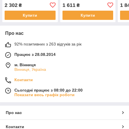
2011-2019/C292 2014-
W415 2012-2021, 1 ряд,
W415
2 302
1 611
1 8
₴
₴
2019, GledRing, GR 0328
GledRing, GR 0045
Gled
Купити
Купити
Про нас
92% позитивних з 263 відгуків за рік
Працює з 28.08.2014
м. Вінниця
Вінниця, Україна
Контакти
Сьогодні працює з 08:00 до 22:00
Показати весь графік роботи
Про нас
Контакти