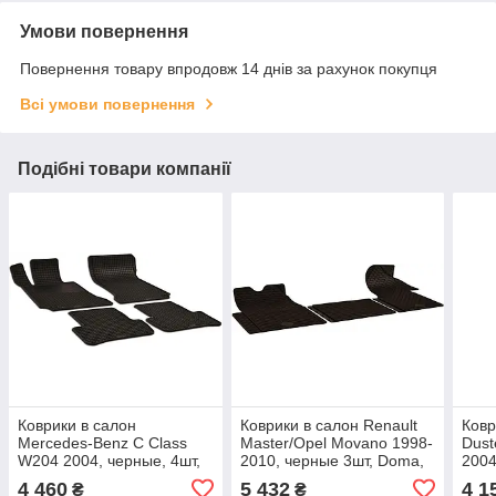
Умови повернення
Повернення товару впродовж 14 днів за рахунок покупця
Всі умови повернення
Подібні товари компанії
Коврики в салон
Коврики в салон Renault
Ковр
Mercedes-Benz C Class
Master/Opel Movano 1998-
Dust
W204 2004, черные, 4шт,
2010, черные 3шт, Doma,
2004
Doma, GZ 156034119
GZ 156038589
черн
4 460
5 432
4 1
₴
₴
214