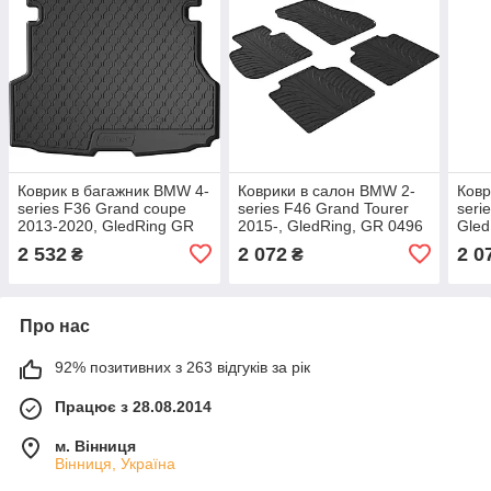
Коврик в багажник BMW 4-
Коврики в салон BMW 2-
Ковр
series F36 Grand coupe
series F46 Grand Tourer
seri
2013-2020, GledRing GR
2015-, GledRing, GR 0496
Gled
1215
2 532
2 072
2 0
₴
₴
Про нас
92% позитивних з 263 відгуків за рік
Працює з 28.08.2014
м. Вінниця
Вінниця, Україна