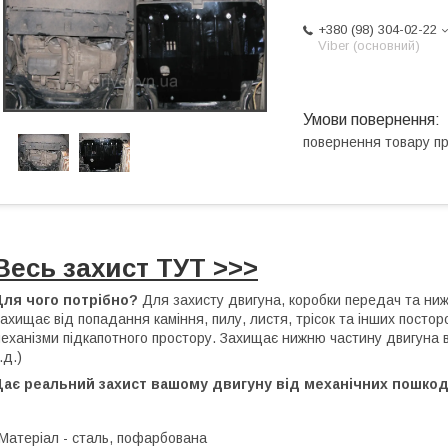
+380 (98) 304-02-22
Viber (основний)
повернення товару п
Весь захист ТУТ >>>
Для чого потрібно?
Для захисту двигуна, коробки передач та нижн
ахищає від попадання каміння, пилу, листя, трісок та інших посторо
еханізми підкапотного простору. Захищає нижню частину двигуна від
.д.)
Дає реальний захист вашому двигуну від механічних пошкод
Матеріал - сталь, пофарбована