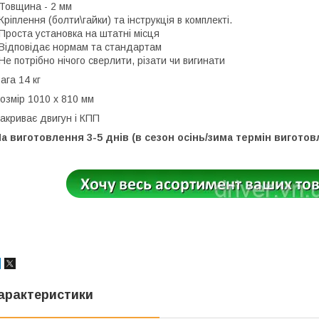
Товщина - 2 мм
Кріплення (болти\гайки) та інструкція в комплекті.
Проста установка на штатні місця
Відповідає нормам та стандартам
Не потрібно нічого сверлити, різати чи вигинати
ага 14 кг
озмір 1010 х 810 мм
акриває двигун і КПП
а виготовлення 3-5 днів (в сезон осінь/зима термін вигото
арактеристики