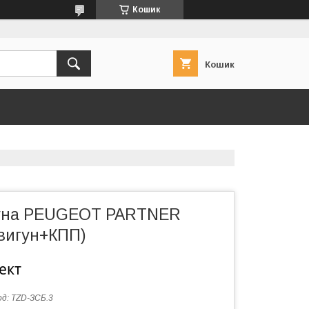
Кошик
Кошик
гуна PEUGEOT PARTNER
двигун+КПП)
ект
од:
TZD-ЗСБ.3