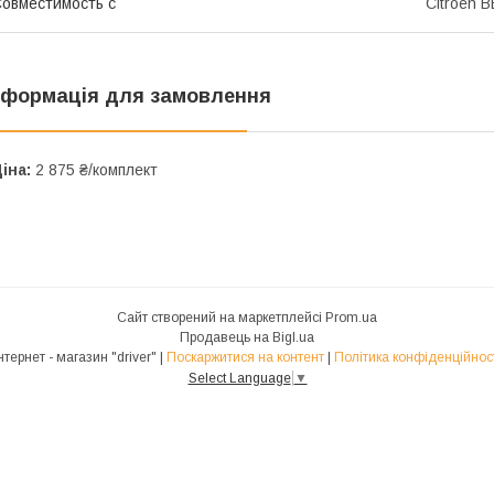
овместимость с
Citroen 
нформація для замовлення
іна:
2 875 ₴/комплект
Сайт створений на маркетплейсі
Prom.ua
Продавець на Bigl.ua
Інтернет - магазин "driver" |
Поскаржитися на контент
|
Політика конфіденційнос
Select Language
▼