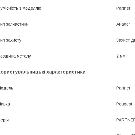
умісність з моделлю
Partner
ип запчастини
Аналог
ип захисту
Захист д
овщина металу
2 мм
Користувальницькі характеристики
Мoдель
Partner
Марка
Peugeot
ерія
PARTNER