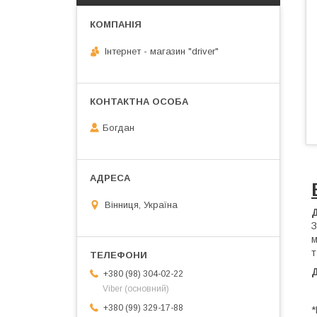
Інтернет - магазин "driver"
Богдан
Вінниця, Україна
З
м
т
+380 (98) 304-02-22
Viber (основний)
+380 (99) 329-17-88
*