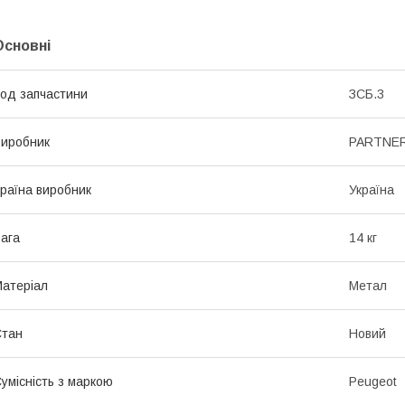
Основні
од запчастини
ЗСБ.3
иробник
PARTNE
раїна виробник
Україна
ага
14 кг
атеріал
Метал
Стан
Новий
умісність з маркою
Peugeot